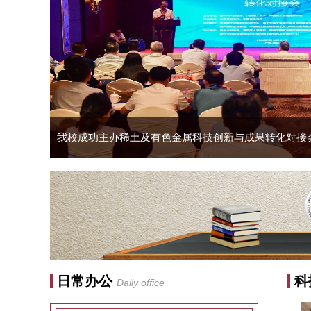
再创新高！一等奖全省第二！我校16项成果获省科学技
我校成功主办稀土及有色金属科技创新与成果转化对接
我校主办中国稀金谷科技成果转化投融资路演暨 科技成果
有色金属专委会建言献策，赋能稀土资源综合回收利用产业
日常办公
科
Daily office