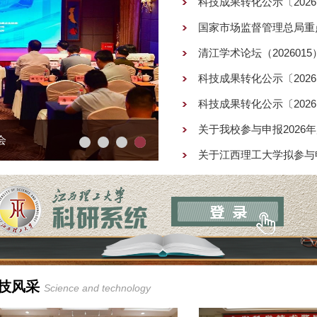
科技成果转化公示〔2026〕
国家市场监督管理总局重点
清江学术论坛（2026015
科技成果转化公示〔2026
科技成果转化公示〔2026〕
关于我校参与申报2026
关于江西理工大学拟参与申
术奖
会
校企对...
新质...
技风采
Science and technology